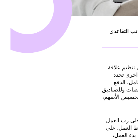
اتب التقاعدي
 تنظيم علاقة
اخرى تحدد
امل، الدفع
يضات وللصناديق
 تخصيص الأسهم،
 على رب العمل
ل شروط العمل. على
بدء العمل،