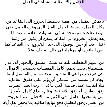
الفصل والاستقالة
النساء في العمل
brightness_high
Bright contrast
لا يمكن التقليل من اهمية تخطيط الخروج الى التقاعد من
مكان العمل بالنسبة للعامل. المال الذي وفره العامل حتى
موعد تقاعده سيستخدمه في السنوات القادمة، عندما لن
Links
يعد يعمل. الخروج الى التقاعد يمكن أن يكون من رغبة
format_underlined
(قبل، بعد أو حين الوصول الى جيل الخروج الى التقاعد كما
Underline links
ينص القانون) أو مرغما، في حال الفصل، مثلا.
من المهم التخطيط للتقاعد بشكل مسبق والتجهيز له، قدر
المستطاع. يجب تجميع كامل المعطيات بخصوص الأموال
التي تم تجميعها في الصناديق المختلفة. من المفضل أيضا
ايجاد كل مستند من الممكن أن يؤثر على حقوق العامل:
مثلا اتفاقية عمل قديمة، لكي نتأكد أن رب العمل تصرف
وفق القانون أو وفق الاتفاقية، وقام بإيداع كامل الأموال
التي يستحقها العامل. في الكثير من الاحيان، عند الخروج
من العمل، يحق للعامل دفع مبالغ اضافية بما يخص بدل أيام