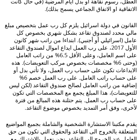
العطل، رسوم نقاهة أو بدل أيام المرضية (في حال كانت
الاتفاقية او الاتفاق الجماعي يسمح بذلك).
القانون في دولة اسرائيل يلزم كل رب عمل بتخصيص مبلغ
مالي محدد لصندوق تقاعد بشكل شهري بخصوص كل
عامل (اسرائيلي أو أجنبي). ابتداءا من راتب شهر كانون
الأول 2017، على رب العمل ايداع اموال لصندوق التقاعد
على اسم العامل، وعلى الأقل 6.5% من راتب العامل
(وحتى 6% مخصصات بخصوص مركب التعويضات). هذه
الايداعات تكون على حساب رب العمل، ولا تأتي بدل أو
على حساب راتب العامل. على رب العمل خصم 6%
إضافية من راتب العامل لصالح صندوق التقاعد (لكن ليس
للتعويضات)، هذا المبلغ يجمع مع المخصصات التي تكون
على حساب رب العمل. يتم حتلنة هذه المبالغ من فترة
لأخرى، وفق أمر التمديد بخصوص موضوع التقاعد.
يقدم مكتبنا الاستشارة الشخصية والشاملة بجميع المواضيع
المتعلقة بالخروج الى التقاعد والحقوق التي تكون من حق
العامل عند الخروج الى التقاعد. نحن نعمل بالاشتراك مع