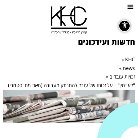
כללי
חדשות ועידכונים
»
KHC
»
news
גופנים
זכויות עובדים
»
"לא זמין" – על זכותו של עובד להתנתק מעבודה (מאת מתן סטמרי)
remove_circle_outline
Decrease font
ניגודיות צבעים