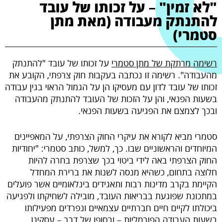
"לא זמין" – על זכותו של עובד
להתנתק מעבודה (מאת מתן
brightness_high
סטמרי)
ניגודיות בהירה
רשימה מרתקת של מתן סטמרי
על זכותו של עובד "להתנתק
קישורים
מהעבודה". רשימה זו נכתבה בעקבות חוק צרפתי, הקובע את
זכותו של עובד לדון עם מעסיקו הן על הגמול הראוי בגין עבודה
format_underlined
בשעות הפנאי, והן על הזכות של העובד להתנתק מהעבודה
קו תחתי לקישורים
ובכך לצמצם את הפגיעה בשעות הפנאי.
סטמרי מביא לקורא את עיקרי החוק הצרפתי, על המאפיינים
המיוחדים והראשוניים שבו. כך, למשל, כותב סטמרי: "יחודיות
החוק הצרפתי באה לידי ביטוי בכך שצרפת בחרה להיות
חלוצה בתחום, כשהיא מנסה לשנות את ברירת המחדל
הקיימת בקרב מדינות רבות ותאגידים בינלאומיים אשר פועלים
במתכונת שפוגעת בבריאות העובד, מובילה לשחיקתו ולפגיעה
ביכולתו לקיים חיים חברתיים עצמאיים ונפרדים מפעילותו
בשעות העבודה הפורמליות – ובסופו של דבר – עסקינן