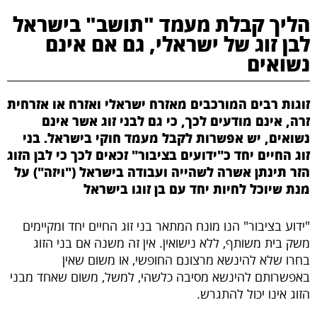
הליך קבלת מעמד "תושב" בישראל
brightness_high
לבן זוג של ישראלי, גם אם אינם
ניגודיות בהירה
נשואים
קישורים
זוגות רבים המורכבים מאזרח ישראלי ואזרח או אזרחית
זרה, אינם מודעים לכך, כי גם לבני זוג אשר אינם
format_underlined
נשואים, יש אפשרות לקבל מעמד חוקי בישראל. בני
קו תחתי לקישורים
זוג החיים יחד כ"ידועים בציבור" זכאים לכך כי לבן הזוג
הזר תינתן אשרה לשהייה ועבודה בישראל ("ויזה") על
מנת שיוכל לחיות יחד עם בן זוגו בישראל
"ידוע בציבור" הנו מונח המתאר בני זוג החיים יחד ומקיימים
משק בית משותף, ללא נישואין. אין זה משנה אם בני הזוג
בחרו שלא להינשא מרצונם החופשי, או משום שאין
באפשרותם להינשא מסיבה כלשהי, למשל, משום שאחד מבני
הזוג אינו יכול להתגרש.