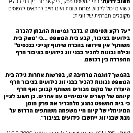
חשוב לדעת
: בתי המשפט פסקו, כי קשר זוגי בין בני זוג לא
נשואים יכול ללבוש צורות שונות ואינו חייב להתאים לדפוסים
מקובלים חברתית של זוגיות:
"על רקע תפיסתו זו בדבר גמישות המבחן להכרה
בידועים בציבור, קבע בית המשפט …כי 'משק בית
משותף' אין פירושו בהכרח שיתוף קנייני בנכסים"
וגילה נכונות להכיר בבני זוג כידועים בציבור חרף
ההפרדה בין רכושם.
בהמשך למגמה מרחיבה זו, בפרשות אחרות גילה בית
המשפט נכונות להכיר בבני זוג כידועים בציבור חרף
היעדרו של מקום מגורים משותף קבוע; ואף חרף
קיומם של קשרים אינטימיים עם אחרים. כן חשוב לציין
כי בית המשפט נמנע מלהגדיר את פרק הזמן
המינימלי של קיום חיי משפחה משותפים הדרוש על
מנת שבני זוג ייחשבו כידועים בציבור"
.
[
עע"ם 4614/05 מדינת ישראל נ'
אברהם
אורן
, 16.3.2006]