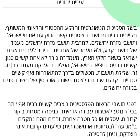
עליית יהודים
brightness_high
ניגודיות בהירה
בשל הסמיכות הגיאוגרפית והרקע ההסטורי והלאומי המשותף,
מקיימים רבים מתושבי השטחים קשר הדוק עם אזרחי ישראל
ותושבי מזרח ירושלים. למרבית תושבי מזרח ירושלים מעמד
קישורים
של תושבי קבע, ולא מעמד של אזרחים, בניגוד לערבים אזרחי
format_underlined
ישראל בשאר חלקי הארץ. מעמד זה גורר לא אחת קשיים כגון:
קו תחתי לקישורים
קשיים בכניסה ויציאה מישראל, הפליה בהענקת מעמד לבן זוג
זר, שלילת תושבות, מכשולים בדרך להתאזרחות ואף קשיים
טכניים בקבלת שירות בלשכת רשות האוכלוסין של משר הפנים
במזרח ירושלים.
בפני תושבי הרשות הפלסטינית ניצבים קשיים רבים אף יותר
בכל הנוגע לאשרות עבודה או היתרי כניסה למטרות ביקור
קרובים, עסקים או כל מטרה אחרת, ורבים מהם נתקלים
ב"מניעה" (בטחונית או משטרתית) שלעתים קרובות אינה
מוצדקת, וניתן להסירה.