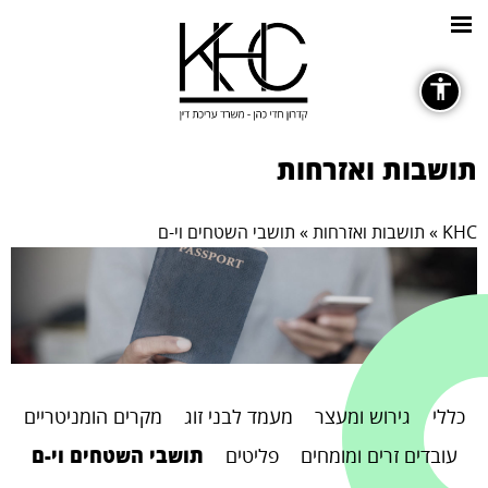
כללי
תושבות ואזרחות
KHC
»
תושבות ואזרחות
»
תושבי השטחים וי-ם
גופנים
remove_circle_outline
Decrease font
כללי
גירוש ומעצר
מעמד לבני זוג
מקרים הומניטריים
עובדים זרים ומומחים
פליטים
תושבי השטחים וי-ם
ניגודיות צבעים