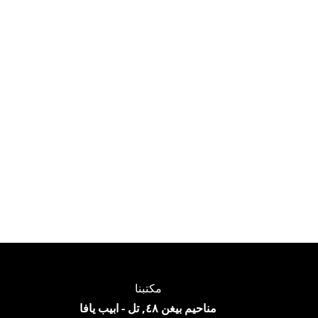
مكتبنا
مناحيم بيغن ٤٨, تل - ابيب يافا