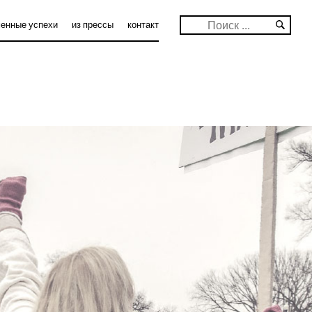
Найти:
енные успехи
из прессы
контакт