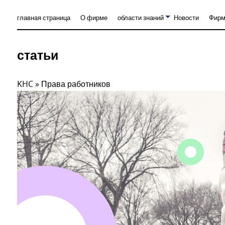
главная страница
О фирме
области знаний
Новости
Фирм
статьи
KHC
»
Права работников