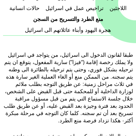
اللاجئين
تراخيص عمل في اسرائيل
حالات انسانية
brightness_high
منع الطرد والتسريح من السجن
Bright contrast
هجرة اليهود وأبناء عائلاتهم الى اسرائيل
Links
طبقا لقانون الدخول الى اسرائيل، من يتواجد في اسرائيل
format_underlined
ولا يملك رخصة إقامة (“فيزا”) سارية المفعول، يتوقع ان يتم
Underline links
ترحيله بشكل فوري، وحتى يتم ترحيله بالطائرة الى وطنه
يتم سجنه. من الممكن منع أو الغاء العملية الغير سارة هذه
في ثلاث مراحل زمنية: عن طريق التوجه بطلب ملائم
لوزارة الداخلية أو للمحكمة حتى قبل القبض على الشخص،
خلال جلسة الاستماع التي يتم من قبل مسؤول مراقبة
الحدود بعد فترة وجيزة بعد القبض عليه، أو عن طريق طلب
تسريح بعد أن تم سجنه. كلما كان التوجه في مرحلة مبكرة
أكثر- هكذا تزداد فرصة منع الطرد.