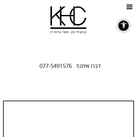
כללי
דברו איתנו!
077-5491576
גופנים
remove_circle_outline
Decrease font
ניגודיות צבעים