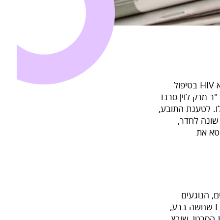
לאחרונה הגשנו תביעה נגד מרפאת שיניים מדיקליניק בת"א, בטענה שהפלתה נשא HIV בטיפול
ר מרק לוין סרבו
ו. לטענת התובע,
 שונה לחדר,
חטא את
ים, הנוגעים
להפליה של מטופלים נשאי HIV. באחד המקרים, סרב צוות מד"א לגעת בנשאית HIV שחשה ברע,
הסרטן, שובץ