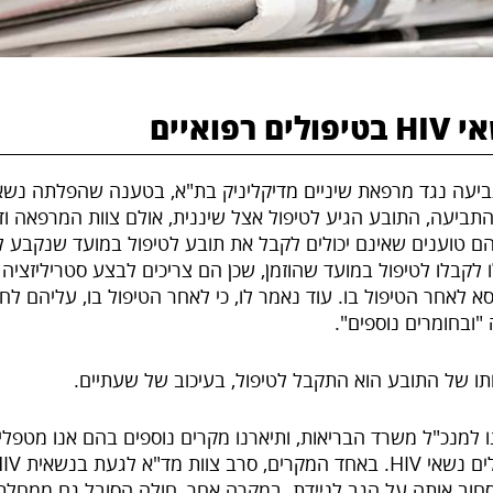
פואיים‎
התביעה, התובע הגיע לטיפול אצל שיננית, אולם צוות המרפאה וד"
הם טוענים שאינם יכולים לקבל את תובע לטיפול במועד שנקבע ל
לו לקבלו לטיפול במועד שהוזמן, שכן הם צריכים לבצע סטריליזציה
 לאחר הטיפול בו. עוד נאמר לו, כי לאחר הטיפול בו, עליהם ל
"ובחומרים נוספים".
 של התובע הוא התקבל לטיפול, בעיכוב של שעתיים.
22.5.13 פנינו למנכ"ל משרד הבריאות, ותיארנו מקרים נוספים בהם אנו מטפל
וב אותה על הגב לניידת. במקרה אחר, חולה הסובל גם ממחלת 