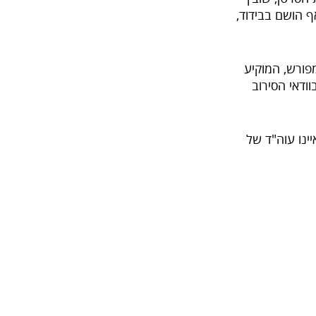
 אף הושם בבידוד,
פורש, המוקיע
ום, ובוודאי הסירוב
ינו עוה"ד של