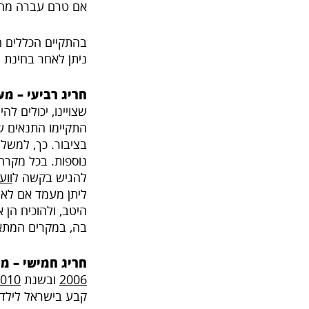
אם טרם עברה מחצ
בהתקיים הכללים ה
ניתן לאחר בחינת ה
חריג רביעי – מ
שצויינו, יכולים ל
התקיימו התנאים שב
בציבור. כך, למשל,
נוספות. בכל מקרה 
להגיש בקשה ל
ווע
ליתן מעמד אם לאו,
היטב, ולהוכיח הן 
בה, במקרים המתא
חריג חמישי – מ
2006
ובשנת
010
קבע בישראל לילדי