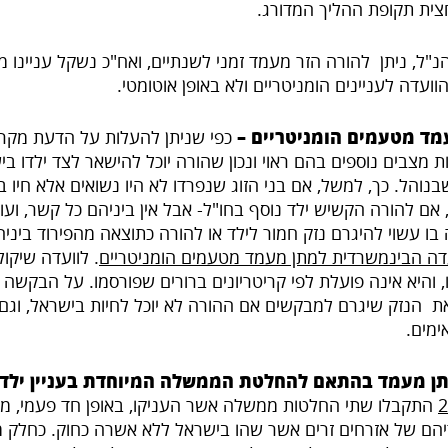
ית תקופת ההליך המדורג.
נ"ל, ניתן להורה הזר מעמד זמני לשנתיים, ואח"כ נשקל עניינו
וועדה לעניינים הומניטריים ולא באופן אוטומטי.
עמד מטעמים הומניטריים –
כפי שניתן להעלות על הדעת מקר
היות מצבים נוספים בהם ראוי ונכון שהורה יוכל להישאר לצד ילדו ב
נוהל. כך, למשל, אם בני הזוג שנפרדו לא היו נשואים אלא חיו בי
 אם להורה הקשיש ילד נוסף בחו"ל- אבל אין ביניהם כל קשר, ועו
בו עשוי להיגרם נזק חמור לילד או להורה כתוצאה מהפירוד ביניהם,
דה הבינמשרדית למתן מעמד מטעמים הומניטריים
.
לוועדה שיקו
 והיא אינה פועלת לפי קריטריונים ברורים שפורסמו. על הבקשה 
את הנזק
שיגרם למבקשים אם ההורה לא יוכל לחיות בישראל, וג
ימים.
תן מעמד בהתאם להחלטת הממשלה המיוחדת בעניין ילדי 
2
התקבלו שתי החלטות ממשלה אשר העניקו, באופן חד פעמי, מ
הם של אזרחים זרים אשר שהו בישראל ללא אשרה כחוק. כחלק מ