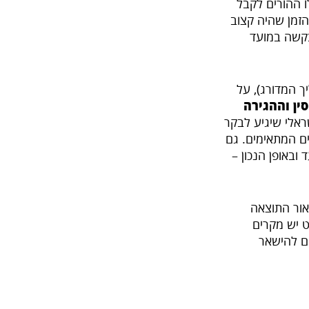
ו ההורים לקבל
זמן שהיה קצוב
 בקשה במועד
ך המדורג), על
ין וההגירה
. למשל, הורה בודד בן 68 לאזרח ישראלי שיגיע לבקר
ם המתאימים. גם
ובאופן הנכון –
אור התוצאה
ט יש מקרים
ים להישאר