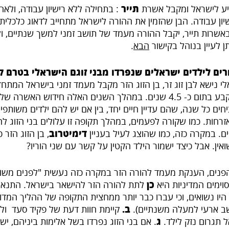
ע לישראל ומקבל אשרת
תייר
: בתחילה ללא רישיון עבודה, ולאח
ון עבודה. הבן שהזמין את ההורה לישראל מתחייב לדאוג כלכלית 
אשרות תייר, יקבל ההורה מעמד של תושב זמני למשך שנתיים, ו
 לעיין בנוהל בקישור
הבא
.
רים לילדים ישראלים שנפרדו מבני זוגם הישראלי בטרם 
י נישא לבן זוג זר, בן הזוג הזר מקבל מעמד זמני בישראל המתח
ומקבל מעמד של קבע בתום כ- 4.5 שנים. במהלך השנים האלה חידוש האשר
יחים כל שנה, שהם עדיין חיים יחד, בין אם יש להם ילדים משותפים
רחות. כמו שקורה לפעמים, במהלך תקופה זו עלולים בני הזוג לה
ם. במקרה כזה, כמו שהוצג לעיל בעניין
דימיטרוב
, בן הזוג הזר 
ין. אבל כיצד ישמור הילד הקטין על קשר עם שני הוריו?
פנים, הענקת מעמד להורה הזר במקרה כזה נעשית "לפנים משור
וימים המדיניות היא
כן
לתת להורה הזר להישאר בישראל. התנאים
ג היו נשואים, וכי עברו כבר יותר ממחצית התקופה של ההליך המדורג
ב ארעי למעלה משנתיים).
ב.
קיימת חוות דעת של פקיד סעד ולפ
 תגרום נזק לילד.
ג
. אם בני הזוג נפרדו בשל אלימות ביניהם, י