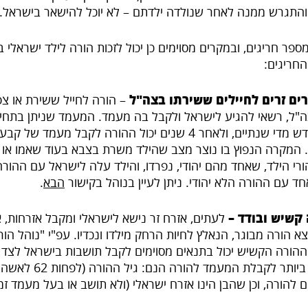
התגרש ממנה לאחר שנולדה ילדתם – לא יוכל להישאר בישראל.
ספר חריגים, ובמקרים מסוימים כן יכול לזכות הורה לילד ישראלי
החריגים:
רים זרים לחיילים ששירתו בצה"ל
ה"ל, רשאי להגיע לישראל ולקבל בה מעמד. המעמד שניתן בתחי
תושב ארעי המתחדש מדי שנתיים, ולאחר 4 שנים יכול ההורה לקבל מע
המקרה הנפוץ בו נוצר מצב שהילד משרת בצבא בעוד שאמו או א
רי הילד, שאחד מהם יהודי, נפרדו, והילד עלה לישראל עם ההורה ה
 עם ההורה הלא יהודי. ניתן לעיין בנוהל בקישור
הבא
.
 קשיש ובודד –
לעתים, אזרח זר נישא לישראלי ומקבל אזרחות, 
א הורה מבוגר, הנאלץ לחיות הרחק מילדו ונכדיו. עפ"י "נוהל הור
הורה הקשיש יכול בתנאים מסוימים לקבל תושבות בישראל לצד י
ם להורה, וכן שהבן הינו אזרח ישראלי (ולא תושב או בעל מעמד זמ