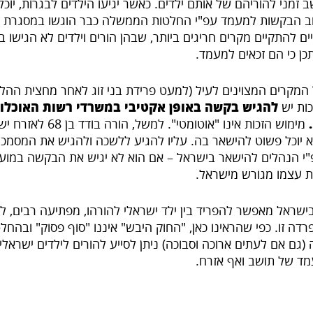
 זמני להוריהם של אותם ילדים. כאשר יגיעו הילדים לבגרות, יוכל
ב הבקשות למעמד עפ"י החלטות הממשלה כבר הוגשו במסגרת ה
ים להתקיים מקרים חריגים ביותר, שבהן הורים וילדים לא הגישו
כן כי הם זכאים למעמד.
ל המקרים המצוינים לעיל (למעט פרידת בני זוג לאחר מחצית ההלי
ות יש
להגיש בקשה באופן אקטיבי במשרדי רשות האוכלוס
.
מימוש הזכות אינו "אוטומטי"
א יוכל פשוט להישאר בה. עליו להגיע ללשכה ולהגיש את המסמכי
"י הנהלים להישאר בישראל – אם הוא לא יגיש את הבקשה במועד 
ת עצמו מגורש מישראל.
בישראל מאפשר להפריד בין ילד ישראלי להורהו, מפתיעה רבים, ל
ה זו. כפי שהראינו כאן, "החוק היבש" איננו "סוף פסוק" ובהחל
(גם אם לעתים ארוכה וסבוכה) ניתן לסייע להורים לילדים ישראל
מד של תושב ואף אזרח.