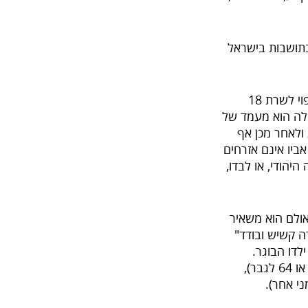
 בתושבות בישראל
– הורה לחייל ששירת או צפוי לשרת 18
לה הוא מעמד של
מד של קבע ולאחר מכן אף
ביו אינם אזרחים
יהודי, או לבדו,
אולם הוא משאיר
ה קשיש ובודד"
לדו הבוגר.
התנאים החשובים ביותר לקבלת המעמד להורה הנם: גיל ההורה (לפחות 62 לאשה או 64 לגבר),
ני אחר).