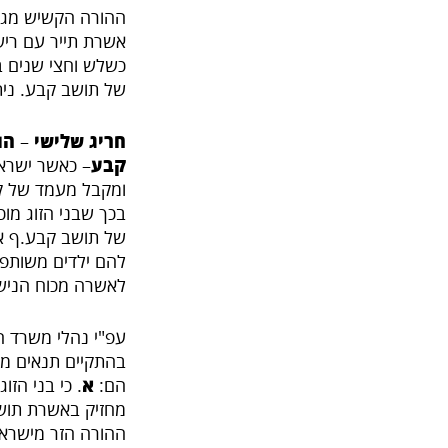
ההורה הקשיש מגי
אשרת תייר עם רישי
כשלש וחצי שנים ב
של תושב קבע. ניתן
חריג שלישי
–
הו
קבע
– כאשר ישראל
בכך שבני הזוג מוכ
של תושב קבע.ף אז
להם ילדים משותפי
לאשרה מכוח הנישוא
עפ"י נהלי משרד ה
בהתקיים תנאים מס
הם:
א
. כי בני הזו
מחזיק באשרת תוש
ההורה הזר מישראל