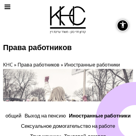
General
Права работников
KHC
»
Права работников
»
Иностранные работники
Fonts
remove_circle_outline
Decrease font
общий
Выход на пенсию
Иностранные работники
Сексуальное домогательство на работе
Color Contrast