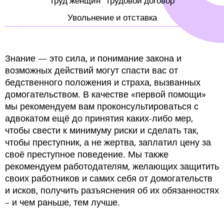
Труд женщин
Трудовой договор
Увольнение и отставка
brightness_high
Bright contrast
Знание — это сила, и понимание закона и
Links
возможных действий могут спасти вас от
бедственного положения и страха, вызванных
format_underlined
домогательством. В качестве «первой помощи»
Underline links
мы рекомендуем вам проконсультироваться с
адвокатом ещё до принятия каких-либо мер,
чтобы свести к минимуму риски и сделать так,
чтобы преступник, а не жертва, заплатил цену за
своё преступное поведение. Мы также
рекомендуем работодателям, желающих защитить
своих работников и самих себя от домогательств
и исков, получить разъяснения об их обязанностях
– и чем раньше, тем лучше.