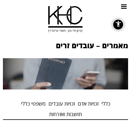
כללי
מאמרים – עובדים זרים
גופנים
remove_circle_outline
Decrease font
כללי
זכויות אדם
זכויות עובדים
משפטי כללי
תושבות ואזרחות
ניגודיות צבעים