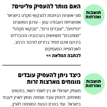
האם מותר להעסיק פליטים?
brightness_high
תושבות
סוגי אשרות הניתנות למבקשי מקלט בישראל
ניגודיות בהירה
ואזרחות
ואפשרויות העבודה עמן – עדכון המושגים
"פליטים", "עובדים זרים", "מבקשי מקלט"
קישורים
"מסתננים" משמשים בערבוביה וההבדלים
ביניהם אינם תמיד ברורים לציבור הרחב.
format_underlined
לאוכלוסיית המעסיקים
קו תחתי לקישורים
לכתבה המלאה >>
כיצד ניתן להעסיק עובדים
מומחים מארצות זרות
תושבות
ואזרחות
מעסיק ישראלי או בין לאומי רשאי, בתנאים
מסוימים, להזמין עובד מומחה מחוץ לארץ לעבוד
בישראל. עוד בטרם הגעת המומחה לארץ,