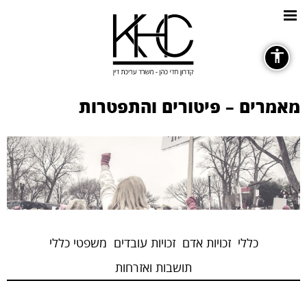
כללי
מאמרים – פיטורים והתפטרות
גופנים
remove_circle_outline
Decrease font
כללי
זכויות אדם
זכויות עובדים
משפטי כללי
תושבות ואזרחות
ניגודיות צבעים