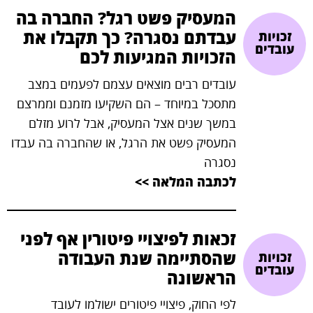
המעסיק פשט רגל? החברה בה
brightness_high
עבדתם נסגרה? כך תקבלו את
זכויות
ניגודיות בהירה
עובדים
הזכויות המגיעות לכם
עובדים רבים מוצאים עצמם לפעמים במצב
קישורים
מתסכל במיוחד – הם השקיעו מזמנם וממרצם
במשך שנים אצל המעסיק, אבל לרוע מזלם
format_underlined
המעסיק פשט את הרגל, או שהחברה בה עבדו
קו תחתי לקישורים
נסגרה
לכתבה המלאה >>
זכאות לפיצויי פיטורין אף לפני
שהסתיימה שנת העבודה
זכויות
עובדים
הראשונה
לפי החוק, פיצויי פיטורים ישולמו לעובד