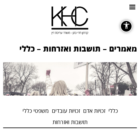
כללי
מאמרים – תושבות ואזרחות – כללי
גופנים
remove_circle_outline
Decrease font
כללי
זכויות אדם
זכויות עובדים
משפטי כללי
תושבות ואזרחות
ניגודיות צבעים