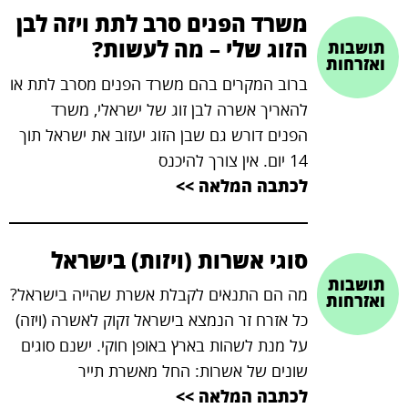
משרד הפנים סרב לתת ויזה לבן
brightness_high
הזוג שלי – מה לעשות?
תושבות
ניגודיות בהירה
ואזרחות
ברוב המקרים בהם משרד הפנים מסרב לתת או
להאריך אשרה לבן זוג של ישראלי, משרד
קישורים
הפנים דורש גם שבן הזוג יעזוב את ישראל תוך
14 יום. אין צורך להיכנס
format_underlined
לכתבה המלאה >>
קו תחתי לקישורים
סוגי אשרות (ויזות) בישראל
תושבות
מה הם התנאים לקבלת אשרת שהייה בישראל?
ואזרחות
כל אזרח זר הנמצא בישראל זקוק לאשרה (ויזה)
על מנת לשהות בארץ באופן חוקי. ישנם סוגים
שונים של אשרות: החל מאשרת תייר
לכתבה המלאה >>